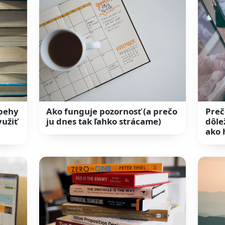
íbehy
Ako funguje pozornosť (a prečo
Preč
yužiť
ju dnes tak ľahko strácame)
dôlež
ako 