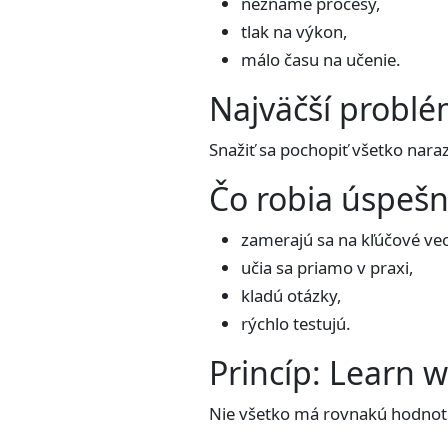
neznáme procesy,
tlak na výkon,
málo času na učenie.
Najväčší probl
Snažiť sa pochopiť všetko naraz.
Čo robia úspešn
zamerajú sa na kľúčové vec
učia sa priamo v praxi,
kladú otázky,
rýchlo testujú.
Princíp: Learn w
Nie všetko má rovnakú hodnotu