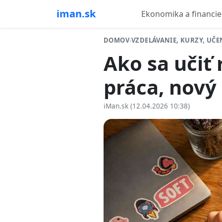
iman.sk
Ekonomika a financie
DOMOV
›
VZDELÁVANIE, KURZY, UČE
Ako sa učiť
práca, nový 
iMan.sk (12.04.2026 10:38)