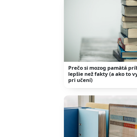
Prečo si mozog pamätá pr
lepšie než fakty (a ako to v
pri učení)