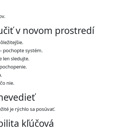
ov.
učiť v novom prostredí
ôležitejšie.
– pochopte systém.
e len sledujte.
 pochopenie.
a.
čo nie.
 nevedieť
žité je rýchlo sa posúvať.
ilita kľúčová