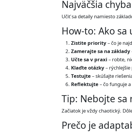
Najväčšia chyba
Učiť sa detaily namiesto základ
How-to: Ako sa 
Zistite priority
– čo je najd
Zamerajte sa na základy
Učte sa v praxi
– robte, ni
Klaďte otázky
– rýchlejšie
Testujte
– skúšajte riešeni
Reflektujte
– čo funguje a 
Tip: Nebojte sa
Začiatok je vždy chaotický. Dôle
Prečo je adaptab