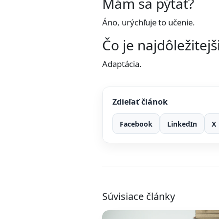
Mám sa pýtať?
Áno, urýchľuje to učenie.
Čo je najdôležitejš
Adaptácia.
Zdieľať článok
Facebook
LinkedIn
X
Súvisiace články