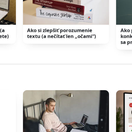
(a
Ako si zlepšiť porozumenie
Ako 
ete)
textu (a nečítať len „očami“)
konk
sa p