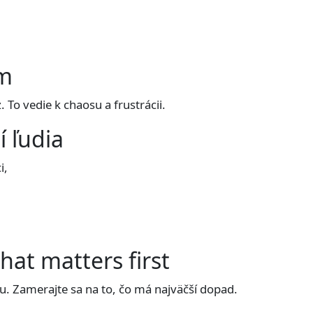
ém
 To vedie k chaosu a frustrácii.
í ľudia
i,
hat matters first
. Zamerajte sa na to, čo má najväčší dopad.