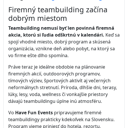
Firemný teambuilding začína
dobrým miestom
Teambuilding nemusí byť len povinná firemná
akcia, ktorú si ľudia odškrtnú v kalendári.
Keď sa
spojí vhodné miesto, dobrý program a skúsená
organizácia, vznikne deň alebo pobyt, na ktorý sa
vo firme ešte dlho spomína.
Práve teraz je ideálne obdobie na plánovanie
firemných akcií, outdoorových programov,
tímových výziev, športových aktivít aj večerných
neformálnych stretnutí. Príroda, dlhšie dni, terasy,
lúky, lesy, voda, wellness či vonkajšie priestory
dávajú teambuildingu úplne inú atmosféru.
Vo
Have Fun Events
pripravujeme firemné
teambuildingy prakticky kdekoľvek na Slovensku.
Program vieme priniesť do hotela, rezortu,