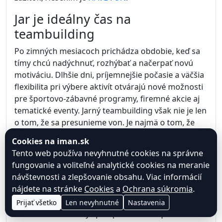
Jar je ideálny čas na
teambuilding
Po zimných mesiacoch prichádza obdobie, keď sa
tímy chcú nadýchnuť, rozhýbať a načerpať novú
motiváciu. Dlhšie dni, príjemnejšie počasie a väčšia
flexibilita pri výbere aktivít otvárajú nové možnosti
pre športovo-zábavné programy, firemné akcie aj
tematické eventy. Jarný teambuilding však nie je len
o tom, že sa presunieme von. Je najmä o tom, že
vytvoríme priestor, v ktorom sa ľudia lepšie
Cookies na iman.sk
spoznajú, začnú prirodzene komunikovať a zažijú
Tento web používa nevyhnutné cookies na správne
situácie, ktoré ich naučia fungovať ešte lepšie ako
fungovanie a voliteľné analytické cookies na meranie
tím.
návštevnosti a zlepšovanie obsahu. Viac informácií
nájdete na stránke
Cookies
a
Ochrana súkromia
.
Dobrá firemná akcia dnes nie je len „program
navyše“. Je to investícia do ľudí, vzťahov, atmosféry
Prijať všetko
Len nevyhnutné
Nastavenia
vo firme a do kvality spolupráce. Práve preto má