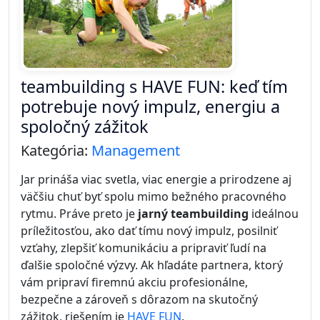
teambuilding s HAVE FUN: keď tím
potrebuje nový impulz, energiu a
spoločný zážitok
Kategória:
Management
Jar prináša viac svetla, viac energie a prirodzene aj
väčšiu chuť byť spolu mimo bežného pracovného
rytmu. Práve preto je
jarný teambuilding
ideálnou
príležitosťou, ako dať tímu nový impulz, posilniť
vzťahy, zlepšiť komunikáciu a pripraviť ľudí na
ďalšie spoločné výzvy. Ak hľadáte partnera, ktorý
vám pripraví firemnú akciu profesionálne,
bezpečne a zároveň s dôrazom na skutočný
zážitok, riešením je
HAVE FUN
.