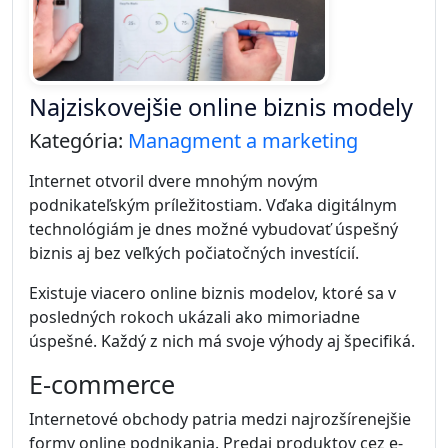
Najziskovejšie online biznis modely
Kategória:
Managment a marketing
Internet otvoril dvere mnohým novým
podnikateľským príležitostiam. Vďaka digitálnym
technológiám je dnes možné vybudovať úspešný
biznis aj bez veľkých počiatočných investícií.
Existuje viacero online biznis modelov, ktoré sa v
posledných rokoch ukázali ako mimoriadne
úspešné. Každý z nich má svoje výhody aj špecifiká.
E-commerce
Internetové obchody patria medzi najrozšírenejšie
formy online podnikania. Predaj produktov cez e-