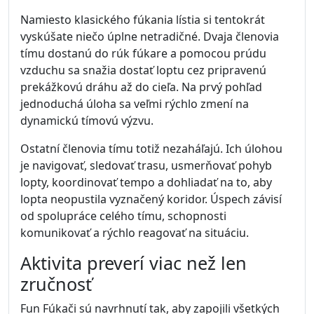
Namiesto klasického fúkania lístia si tentokrát
vyskúšate niečo úplne netradičné. Dvaja členovia
tímu dostanú do rúk fúkare a pomocou prúdu
vzduchu sa snažia dostať loptu cez pripravenú
prekážkovú dráhu až do cieľa. Na prvý pohľad
jednoduchá úloha sa veľmi rýchlo zmení na
dynamickú tímovú výzvu.
Ostatní členovia tímu totiž nezaháľajú. Ich úlohou
je navigovať, sledovať trasu, usmerňovať pohyb
lopty, koordinovať tempo a dohliadať na to, aby
lopta neopustila vyznačený koridor. Úspech závisí
od spolupráce celého tímu, schopnosti
komunikovať a rýchlo reagovať na situáciu.
Aktivita preverí viac než len
zručnosť
Fun Fúkači sú navrhnutí tak, aby zapojili všetkých