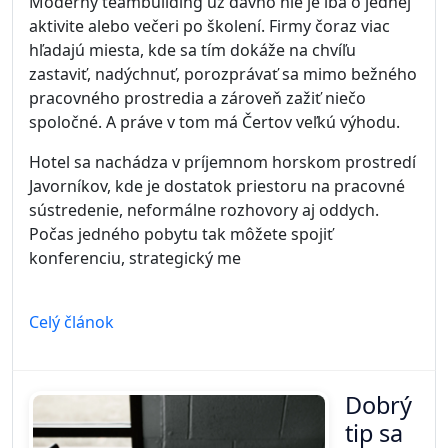
Moderný teambuilding už dávno nie je iba o jednej
aktivite alebo večeri po školení. Firmy čoraz viac
hľadajú miesta, kde sa tím dokáže na chvíľu
zastaviť, nadýchnuť, porozprávať sa mimo bežného
pracovného prostredia a zároveň zažiť niečo
spoločné. A práve v tom má Čertov veľkú výhodu.
Hotel sa nachádza v príjemnom horskom prostredí
Javorníkov, kde je dostatok priestoru na pracovné
sústredenie, neformálne rozhovory aj oddych.
Počas jedného pobytu tak môžete spojiť
konferenciu, strategický me
Celý článok
Dobrý
tip sa