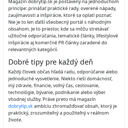
Magazín dobrytip.sk je postavený na jednoduchom
princípe: prinášať praktické rady, overené nápady,
zaujímavosti a inšpirácie, ktoré sa oplatí poznať.
Nie je to len ďalší všeobecný portál s náhodným
obsahom. Je to priestor, kde sa môžu stretávať
užitočné odporúčania, tematické články, lifestylové
inšpirácie aj komerčné PR články zaradené do
relevantných kategórií.
Dobré tipy pre každý deň
Každý človek občas hľadá radu, odporúčanie alebo
jednoduché vysvetlenie. Niekto rieši domácnosť,
iný zdravie, financie, voľný čas, cestovanie,
technológie, bývanie, podnikanie alebo výber
vhodnej služby. Práve preto má magazín
dobrytip.sk
ambíciu zhromažďovať obsah, ktorý je
praktický, zrozumiteľný a použiteľný v reálnom
živote.