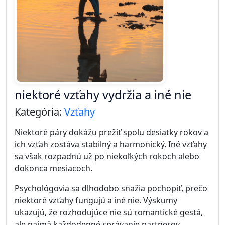
niektoré vzťahy vydržia a iné nie
Kategória:
Vzťahy
Niektoré páry dokážu prežiť spolu desiatky rokov a
ich vzťah zostáva stabilný a harmonický. Iné vzťahy
sa však rozpadnú už po niekoľkých rokoch alebo
dokonca mesiacoch.
Psychológovia sa dlhodobo snažia pochopiť, prečo
niektoré vzťahy fungujú a iné nie. Výskumy
ukazujú, že rozhodujúce nie sú romantické gestá,
ale najmä každodenné správanie partnerov.