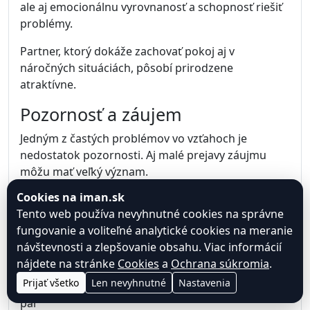
ale aj emocionálnu vyrovnanosť a schopnosť riešiť
problémy.
Partner, ktorý dokáže zachovať pokoj aj v
náročných situáciách, pôsobí prirodzene
atraktívne.
Pozornosť a záujem
Jedným z častých problémov vo vzťahoch je
nedostatok pozornosti. Aj malé prejavy záujmu
môžu mať veľký význam.
Cookies na iman.sk
Jednoduché gestá, ako spoločný čas, rozhovor
Tento web používa nevyhnutné cookies na správne
alebo podpora v náročných momentoch, posilňujú
fungovanie a voliteľné analytické cookies na meranie
vzťah.
návštevnosti a zlepšovanie obsahu. Viac informácií
Rešpekt
nájdete na stránke
Cookies
a
Ochrana súkromia
.
Prijať všetko
Len nevyhnutné
Nastavenia
Rešpekt patrí medzi základné hodnoty zdravého
par