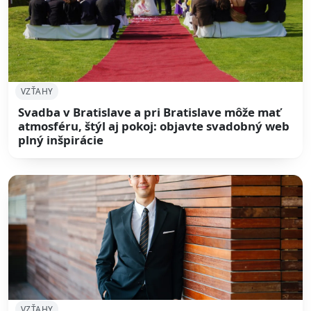
VZŤAHY
Svadba v Bratislave a pri Bratislave môže mať
atmosféru, štýl aj pokoj: objavte svadobný web
plný inšpirácie
VZŤAHY