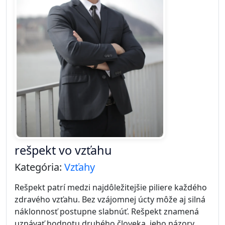
rešpekt vo vzťahu
Kategória:
Vzťahy
Rešpekt patrí medzi najdôležitejšie piliere každého
zdravého vzťahu. Bez vzájomnej úcty môže aj silná
náklonnosť postupne slabnúť. Rešpekt znamená
uznávať hodnotu druhého človeka, jeho názory,