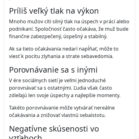
Príliš veľký tlak na výkon
Mnoho mužov cíti silný tlak na úspech v práci alebo
podnikaní. Spoločnosť často očakáva, že muž bude
finančne zabezpečený, úspešný a stabilný.
Ak sa tieto očakávania nedarí napĺňať, môže to
viesť k pocitu zlyhania a strate sebavedomia.
Porovnávanie sa s inými
V ére sociálnych sietí je veľmi jednoduché
porovnávať sa s ostatnými. Ľudia však často
zdieľajú len svoje úspechy a najlepšie momenty.
Takéto porovnávanie môže vytvárať nereálne
očakávania a znižovať vlastnú sebaistotu.
Negatívne skúsenosti vo
vzťahoch