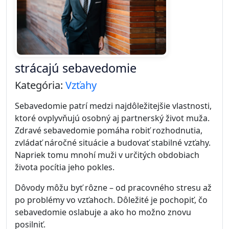
strácajú sebavedomie
Kategória:
Vzťahy
Sebavedomie patrí medzi najdôležitejšie vlastnosti,
ktoré ovplyvňujú osobný aj partnerský život muža.
Zdravé sebavedomie pomáha robiť rozhodnutia,
zvládať náročné situácie a budovať stabilné vzťahy.
Napriek tomu mnohí muži v určitých obdobiach
života pocítia jeho pokles.
Dôvody môžu byť rôzne – od pracovného stresu až
po problémy vo vzťahoch. Dôležité je pochopiť, čo
sebavedomie oslabuje a ako ho možno znovu
posilniť.