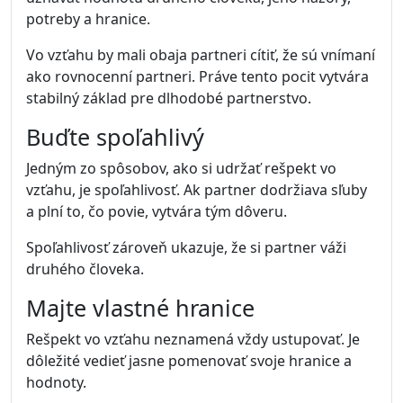
potreby a hranice.
Vo vzťahu by mali obaja partneri cítiť, že sú vnímaní
ako rovnocenní partneri. Práve tento pocit vytvára
stabilný základ pre dlhodobé partnerstvo.
Buďte spoľahlivý
Jedným zo spôsobov, ako si udržať rešpekt vo
vzťahu, je spoľahlivosť. Ak partner dodržiava sľuby
a plní to, čo povie, vytvára tým dôveru.
Spoľahlivosť zároveň ukazuje, že si partner váži
druhého človeka.
Majte vlastné hranice
Rešpekt vo vzťahu neznamená vždy ustupovať. Je
dôležité vedieť jasne pomenovať svoje hranice a
hodnoty.