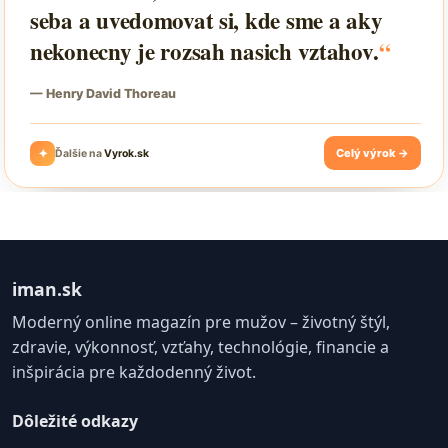
iman.sk
Moderný online magazín pre mužov – životný štýl,
zdravie, výkonnosť, vzťahy, technológie, financie a
inšpirácia pre každodenný život.
Dôležité odkazy