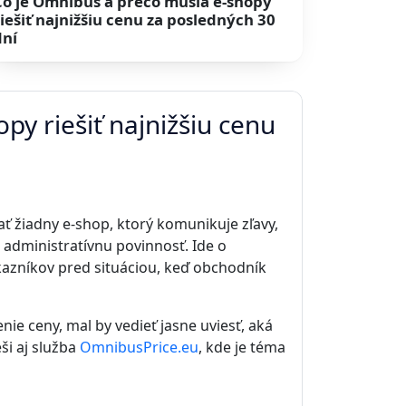
Čo je Omnibus a prečo musia e-shopy
riešiť najnižšiu cenu za posledných 30
dní
py riešiť najnižšiu cenu
ť žiadny e-shop, ktorý komunikuje zľavy,
u administratívnu povinnosť. Ide o
kazníkov pred situáciou, keď obchodník
nie ceny, mal by vedieť jasne uviesť, aká
ši aj služba
OmnibusPrice.eu
, kde je téma