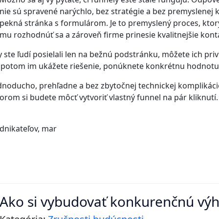
nie sú spravené narýchlo, bez stratégie a bez premyslenej 
pekná stránka s formulárom. Je to premyslený proces, kto
mu rozhodnúť sa a zároveň firme prinesie kvalitnejšie kont
 ste ľudí posielali len na bežnú podstránku, môžete ich pri
 potom im ukážete riešenie, ponúknete konkrétnu hodnotu a 
jednoducho, prehľadne a bez zbytočnej technickej komplikác
 ktorom si budete môcť vytvoriť vlastný funnel na pár kliknut
dnikateľov, mar
Ako si vybudovať konkurenčnú výh