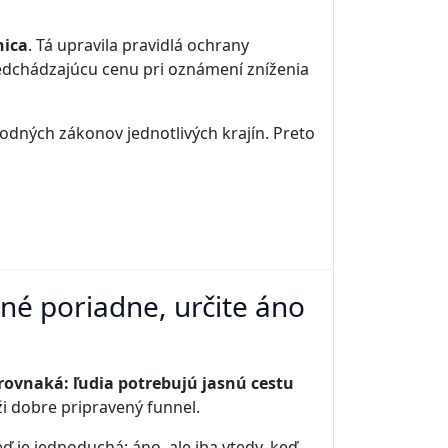
ica
. Tá upravila pravidlá ochrany
redchádzajúcu cenu pri oznámení zníženia
odných zákonov jednotlivých krajín. Preto
né poriadne, určite áno
 rovnaká: ľudia potrebujú jasnú cestu
ži dobre pripravený funnel.
ď je jednoduchá: áno, ale iba vtedy, keď