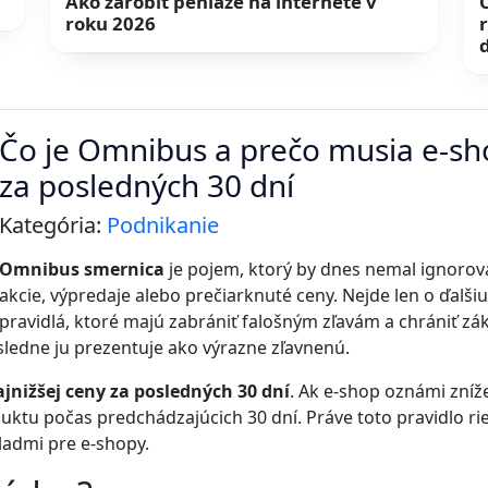
Ako zarobiť peniaze na internete v
roku 2026
Čo je Omnibus a prečo musia e-sho
za posledných 30 dní
Kategória:
Podnikanie
Omnibus smernica
je pojem, ktorý by dnes nemal ignorova
akcie, výpredaje alebo prečiarknuté ceny. Nejde len o ďalši
pravidlá, ktoré majú zabrániť falošným zľavám a chrániť zá
sledne ju prezentuje ako výrazne zľavnenú.
ajnižšej ceny za posledných 30 dní
. Ak e-shop oznámi zníže
ktu počas predchádzajúcich 30 dní. Práve toto pravidlo rie
ladmi pre e-shopy.