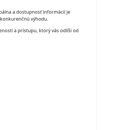
obálna a dostupnosť informácií je
nú konkurenčnú výhodu.
stí a prístupu, ktorý vás odlíši od