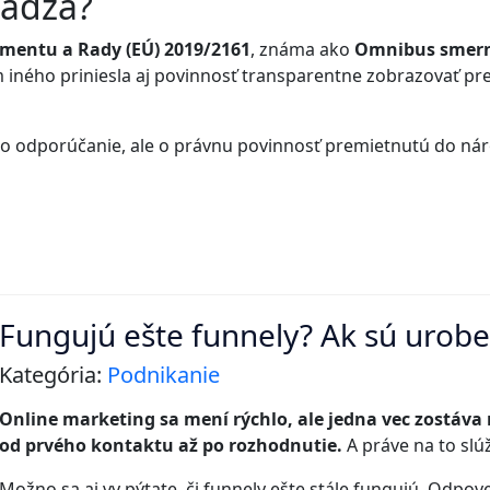
hádza?
mentu a Rady (EÚ) 2019/2161
, známa ako
Omnibus smern
em iného priniesla aj povinnosť transparentne zobrazovať p
e o odporúčanie, ale o právnu povinnosť premietnutú do nár
Fungujú ešte funnely? Ak sú urobe
Kategória:
Podnikanie
Online marketing sa mení rýchlo, ale jedna vec zostáva
od prvého kontaktu až po rozhodnutie.
A práve na to slú
Možno sa aj vy pýtate, či funnely ešte stále fungujú. Odpove