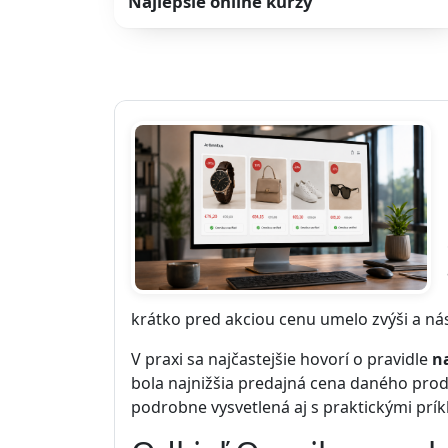
Najlepšie online kurzy
krátko pred akciou cenu umelo zvýši a ná
V praxi sa najčastejšie hovorí o pravidle
n
bola najnižšia predajná cena daného produ
podrobne vysvetlená aj s praktickými prík