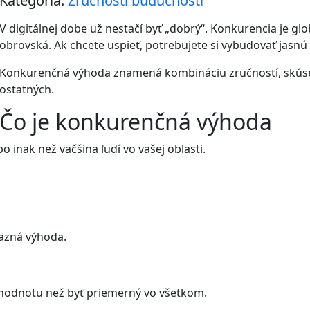
Kategória:
Zručnosti budúcnosti
V digitálnej dobe už nestačí byť „dobrý“. Konkurencia je gl
obrovská. Ak chcete uspieť, potrebujete si vybudovať jas
Konkurenčná výhoda znamená kombináciu zručností, skúseno
ostatných.
Čo je konkurenčná výhoda
ebo inak než väčšina ľudí vo vašej oblasti.
razná výhoda.
u hodnotu než byť priemerný vo všetkom.