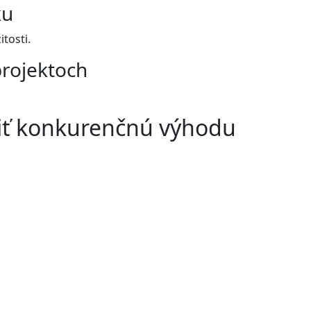
ku
tosti.
projektoch
riť konkurenčnú výhodu