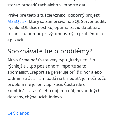
stored procedúrach alebo v importe dát.
Práve pre tieto situácie vznikol odborný projekt
MSSQL.sk
, ktorý sa zameriava na SQL Server audit,
rýchlu SQL diagnostiku, optimalizáciu databáz a
technickú pomoc pri výkonnostných problémoch
aplikácií.
Spoznávate tieto problémy?
Ak vo firme počúvate vety typu „kedysi to išlo
rýchlejšie“, „po poslednom importe sa to
spomalilo“, „report sa generuje príliš dlho“ alebo
„administrácia nám padá na timeout“, je možné, že
problém nie je len v aplikácii. Často ide o
kombináciu rastúceho objemu dát, nevhodných
dotazov, chýbajúcich indexo
Celý článok