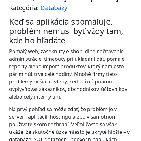
Kategória:
Databázy
Keď sa aplikácia spomaľuje,
problém nemusí byť vždy tam,
kde ho hľadáte
Pomalý web, zaseknutý e-shop, dlhé načítavanie
administrácie, timeouty pri ukladaní dát, pomalé
reporty alebo import produktov, ktorý namiesto
pár minút trvá celé hodiny. Mnohé firmy tieto
problémy riešia až vtedy, keď začnú priamo
ovplyvňovať zákazníkov, obchodníkov, účtovníkov
alebo celý interný tím.
Na prvý pohľad sa môže zdať, že problém je v
serveri, aplikácii, hostingu alebo v samotnom
používateľskom rozhraní. Veľmi často sa však
ukáže, že skutočné úzke miesto je ukryté hlbšie – v
databáze, SQL dotazoch, indexoch, tabuľkách,