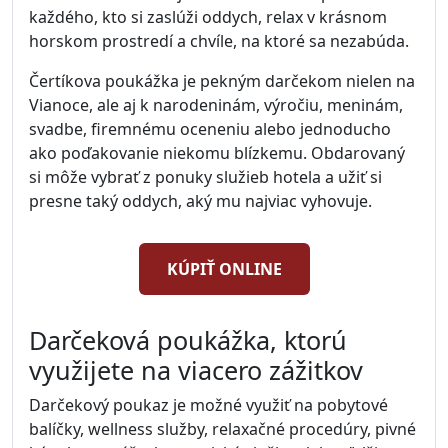
každého, kto si zaslúži oddych, relax v krásnom
horskom prostredí a chvíle, na ktoré sa nezabúda.
Čertíkova poukážka je pekným darčekom nielen na
Vianoce, ale aj k narodeninám, výročiu, meninám,
svadbe, firemnému oceneniu alebo jednoducho
ako poďakovanie niekomu blízkemu. Obdarovaný
si môže vybrať z ponuky služieb hotela a užiť si
presne taký oddych, aký mu najviac vyhovuje.
KÚPIŤ ONLINE
Darčeková poukážka, ktorú
využijete na viacero zážitkov
Darčekový poukaz je možné využiť na pobytové
balíčky, wellness služby, relaxačné procedúry, pivné