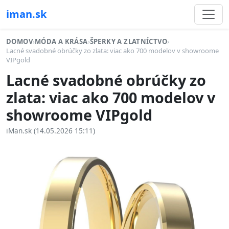
iman.sk
DOMOV
›
MÓDA A KRÁSA
›
ŠPERKY A ZLATNÍCTVO
›
Lacné svadobné obrúčky zo zlata: viac ako 700 modelov v showroome
VIPgold
Lacné svadobné obrúčky zo
zlata: viac ako 700 modelov v
showroome VIPgold
iMan.sk (14.05.2026 15:11)