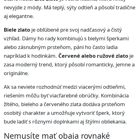
nevyjde z módy. Má teplý, sýty odtieň a pôsobí tradične
aj elegantne.
Biele zlato
je obľúbené pre svoj nadčasový a čistý
vzhľad. Dámy ho rady kombinujú s bielymi šperkami
alebo zásnubným prsteňom, páni ho často ladia
napríklad k hodinkám.
Červené alebo ružové zlato
je
zasa moderný trend, ktorý pôsobí romanticky, jemne a
originálne.
Ak sa neviete rozhodnúť medzi viacerými odtieňmi,
riešením môžu byť viacfarebné obrúčky. Kombinácia
žltého, bieleho a červeného zlata dodáva prsteňom
osobitý charakter a umožňuje vytvoriť šperk, ktorý
bude ladiť s rôznymi doplnkami aj štýlmi obliekania.
Nemusíte mať obaja rovnaké