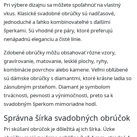
Pri výbere dizajnu sa môžete spoľahnúť na vlastný
vkus. Klasické svadobné obrúčky sú nadčasové,
jednoduché a ľahko kombinovateľné s ďalšími
šperkami. Sú vhodné pre páry, ktoré preferujú
nenápadnú eleganciu a čisté línie.
Zdobené obrúčky môžu obsahovať rôzne vzory,
gravírovanie, matovanie, lesklé plochy, ryhy,
kombinácie povrchov alebo kamene. Veľmi obľúbené
sú dámske obrúčky s diamantmi, ktoré krásne ladia so
zásnubným prsteňom. Diamant je symbolom
trvácnosti, pevnosti a výnimočnosti, preto sa k
svadobným šperkom mimoriadne hodí.
Správna šírka svadobných obrúčok
Pri skúšaní obrúčok je dôležitá aj ich šírka. Úzke