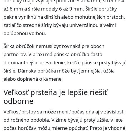
obrúčky majú zvyčajne približne 3 až 4 mm, stredné 4
až 6 mm a širšie modely 6 až 9 mm. Širšie obrúčky
pekne vyniknú na dlhších alebo mohutnejších prstoch,
zatiaľ čo stredné šírky bývajú univerzálnou a veľmi
obľúbenou voľbou.
Šírka obrúčok nemusí byť rovnaká pre oboch
partnerov. V praxi má pánska obrúčka často
dominantnejšie prevedenie, keďže pánske prsty bývajú
širšie. Dámska obrúčka môže byť jemnejšia, užšia
alebo doplnená o kamene.
Veľkosť prsteňa je lepšie riešiť
odborne
Veľkosť prstov sa môže meniť počas dňa aj v závislosti
od ročného obdobia. V zime bývajú prsty užšie, v lete
počas horúčav môžu mierne opúchať. Preto je vhodné