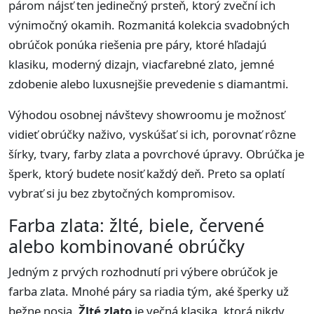
párom nájsť ten jedinečný prsteň, ktorý zveční ich
výnimočný okamih. Rozmanitá kolekcia svadobných
obrúčok ponúka riešenia pre páry, ktoré hľadajú
klasiku, moderný dizajn, viacfarebné zlato, jemné
zdobenie alebo luxusnejšie prevedenie s diamantmi.
Výhodou osobnej návštevy showroomu je možnosť
vidieť obrúčky naživo, vyskúšať si ich, porovnať rôzne
šírky, tvary, farby zlata a povrchové úpravy. Obrúčka je
šperk, ktorý budete nosiť každý deň. Preto sa oplatí
vybrať si ju bez zbytočných kompromisov.
Farba zlata: žlté, biele, červené
alebo kombinované obrúčky
Jedným z prvých rozhodnutí pri výbere obrúčok je
farba zlata. Mnohé páry sa riadia tým, aké šperky už
bežne nosia.
Žlté zlato
je večná klasika, ktorá nikdy