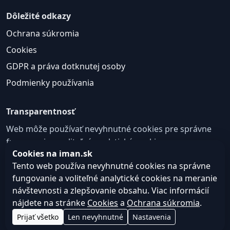
Dôležité odkazy
Ochrana súkromia
Cookies
GDPR a práva dotknutej osoby
Podmienky používania
Transparentnosť
Web môže používať nevyhnutné cookies pre správne
fungovanie a voliteľné analytické cookies na
Cookies na iman.sk
zlepšovanie obsahu a používateľskej skúsenosti.
Tento web používa nevyhnutné cookies na správne
Nastavenie cookies
fungovanie a voliteľné analytické cookies na meranie
návštevnosti a zlepšovanie obsahu. Viac informácií
nájdete na stránke
Cookies
a
Ochrana súkromia
.
© 2026
Web design, tvorba webu a SEO –
Consultee,
Prijať všetko
Len nevyhnutné
Nastavenia
iman.sk
s.r.o.