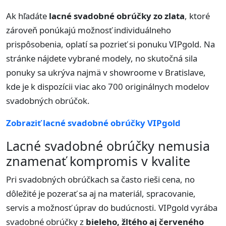
Ak hľadáte
lacné svadobné obrúčky zo zlata
, ktoré
zároveň ponúkajú možnosť individuálneho
prispôsobenia, oplatí sa pozrieť si ponuku VIPgold. Na
stránke nájdete vybrané modely, no skutočná sila
ponuky sa ukrýva najmä v showroome v Bratislave,
kde je k dispozícii viac ako 700 originálnych modelov
svadobných obrúčok.
Zobraziť lacné svadobné obrúčky VIPgold
Lacné svadobné obrúčky nemusia
znamenať kompromis v kvalite
Pri svadobných obrúčkach sa často rieši cena, no
dôležité je pozerať sa aj na materiál, spracovanie,
servis a možnosť úprav do budúcnosti. VIPgold vyrába
svadobné obrúčky z
bieleho, žltého aj červeného