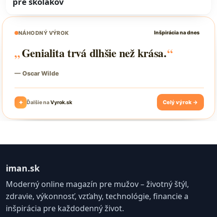
pre školákov
iman.sk
Moderný online magazín pre mužov – životný štýl,
zdravie, výkonnosť, vzťahy, technológie, financie a
inšpirácia pre každodenný život.