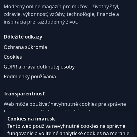
Moderný online magazín pre mužov – životný štýl,
zdravie, výkonnosť, vzťahy, technológie, financie a
inšpirácia pre každodenný život.
Dôležité odkazy
Ochrana súkromia
Cookies
GDPR a práva dotknutej osoby
Podmienky používania
Transparentnosť
Web môže používať nevyhnutné cookies pre správne
fungovanie a voliteľné analytické cookies na
Cookies na iman.sk
zlepšovanie obsahu a používateľskej skúsenosti.
Tento web používa nevyhnutné cookies na správne
Nastavenie cookies
fungovanie a voliteľné analytické cookies na meranie