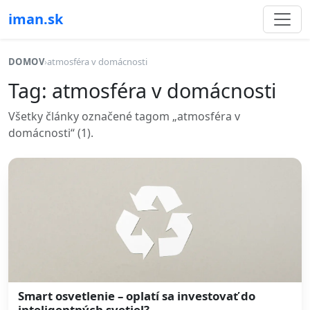
iman.sk
DOMOV
›
atmosféra v domácnosti
Tag: atmosféra v domácnosti
Všetky články označené tagom „atmosféra v
domácnosti“ (1).
Smart osvetlenie – oplatí sa investovať do
inteligentných svetiel?