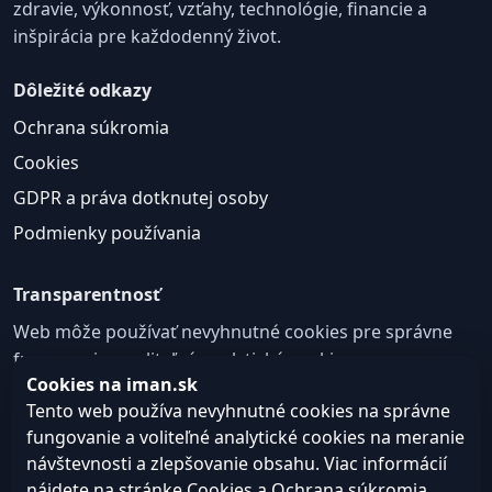
zdravie, výkonnosť, vzťahy, technológie, financie a
inšpirácia pre každodenný život.
Dôležité odkazy
Ochrana súkromia
Cookies
GDPR a práva dotknutej osoby
Podmienky používania
Transparentnosť
Web môže používať nevyhnutné cookies pre správne
fungovanie a voliteľné analytické cookies na
Cookies na iman.sk
zlepšovanie obsahu a používateľskej skúsenosti.
Tento web používa nevyhnutné cookies na správne
Nastavenie cookies
fungovanie a voliteľné analytické cookies na meranie
návštevnosti a zlepšovanie obsahu. Viac informácií
nájdete na stránke
Cookies
a
Ochrana súkromia
.