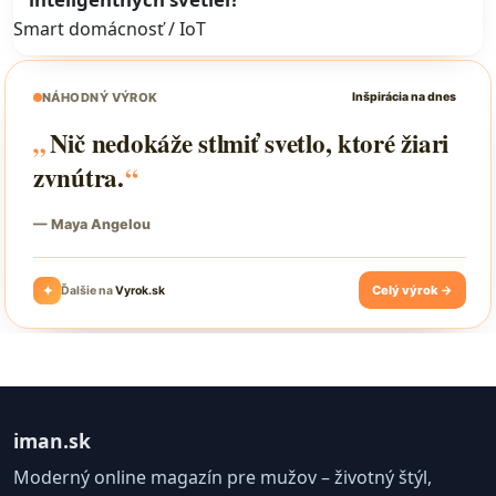
Smart domácnosť / IoT
iman.sk
Moderný online magazín pre mužov – životný štýl,