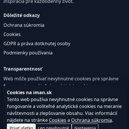
inšpirácia pre každodenný život.
Dôležité odkazy
Ochrana súkromia
Cookies
GDPR a práva dotknutej osoby
Podmienky používania
Transparentnosť
Web môže používať nevyhnutné cookies pre správne
fungovanie a voliteľné analytické cookies na
Cookies na iman.sk
zlepšovanie obsahu a používateľskej skúsenosti.
Tento web používa nevyhnutné cookies na správne
Nastavenie cookies
fungovanie a voliteľné analytické cookies na meranie
návštevnosti a zlepšovanie obsahu. Viac informácií
nájdete na stránke
Cookies
a
Ochrana súkromia
.
© 2026
Web design, tvorba webu a SEO –
Consultee,
Prijať všetko
Len nevyhnutné
Nastavenia