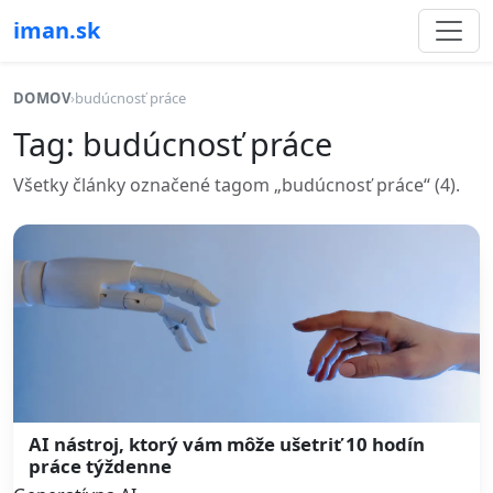
iman.sk
DOMOV
›
budúcnosť práce
Tag: budúcnosť práce
Všetky články označené tagom „budúcnosť práce“ (4).
AI nástroj, ktorý vám môže ušetriť 10 hodín
práce týždenne