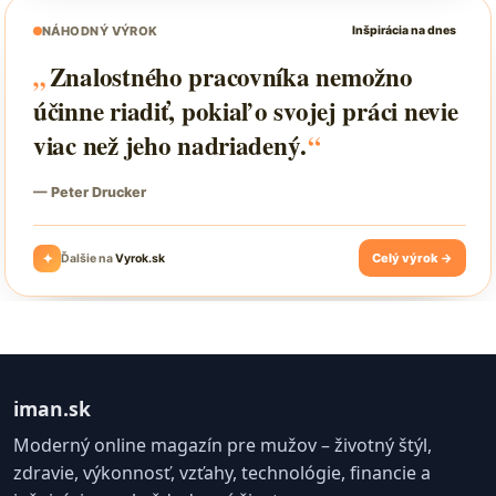
iman.sk
Moderný online magazín pre mužov – životný štýl,
zdravie, výkonnosť, vzťahy, technológie, financie a