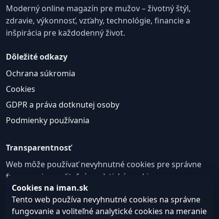
Moderný online magazín pre mužov – životný štýl,
zdravie, výkonnosť, vzťahy, technológie, financie a
inšpirácia pre každodenný život.
Dôležité odkazy
Ochrana súkromia
Cookies
GDPR a práva dotknutej osoby
Podmienky používania
Transparentnosť
Web môže používať nevyhnutné cookies pre správne
fungovanie a voliteľné analytické cookies na
Cookies na iman.sk
zlepšovanie obsahu a používateľskej skúsenosti.
Tento web používa nevyhnutné cookies na správne
Nastavenie cookies
fungovanie a voliteľné analytické cookies na meranie