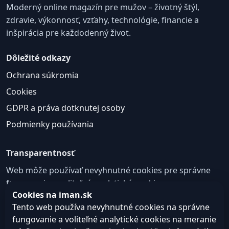
Moderný online magazín pre mužov – životný štýl,
zdravie, výkonnosť, vzťahy, technológie, financie a
inšpirácia pre každodenný život.
Dôležité odkazy
Ochrana súkromia
Cookies
GDPR a práva dotknutej osoby
Podmienky používania
Transparentnosť
Web môže používať nevyhnutné cookies pre správne
fungovanie a voliteľné analytické cookies na
Cookies na iman.sk
zlepšovanie obsahu a používateľskej skúsenosti.
Tento web používa nevyhnutné cookies na správne
Nastavenie cookies
fungovanie a voliteľné analytické cookies na meranie