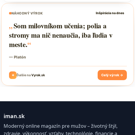
iman.sk
Moderný online magazín pre mužov – životný štýl,
zdravie, výkonnosť, vzťahy, technológie, financie a