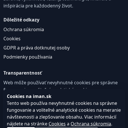
inšpirácia pre každodenný život.
Dôležité odkazy
Ochrana súkromia
Cookies
GDPR a práva dotknutej osoby
Podmienky používania
Transparentnosť
Web môže používať nevyhnutné cookies pre správne
fungovanie a voliteľné analytické cookies na
Cookies na iman.sk
zlepšovanie obsahu a používateľskej skúsenosti.
Tento web používa nevyhnutné cookies na správne
Nastavenie cookies
fungovanie a voliteľné analytické cookies na meranie
návštevnosti a zlepšovanie obsahu. Viac informácií
nájdete na stránke
Cookies
a
Ochrana súkromia
.
© 2026
Web design, tvorba webu a SEO –
Consultee,