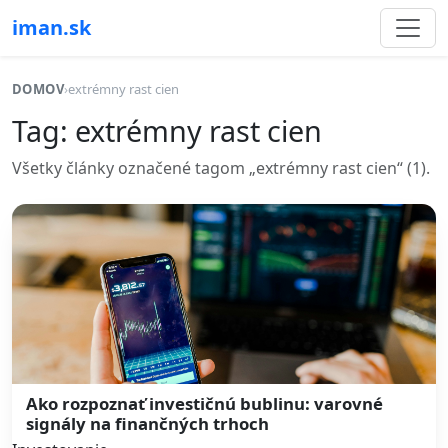
iman.sk
DOMOV
›
extrémny rast cien
Tag: extrémny rast cien
Všetky články označené tagom „extrémny rast cien“ (1).
Ako rozpoznať investičnú bublinu: varovné
signály na finančných trhoch