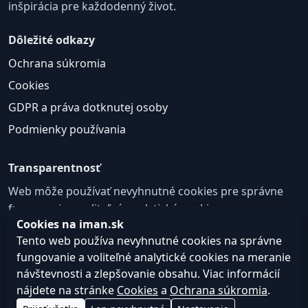
inšpirácia pre každodenný život.
Dôležité odkazy
Ochrana súkromia
Cookies
GDPR a práva dotknutej osoby
Podmienky používania
Transparentnosť
Web môže používať nevyhnutné cookies pre správne
fungovanie a voliteľné analytické cookies na
Cookies na iman.sk
zlepšovanie obsahu a používateľskej skúsenosti.
Tento web používa nevyhnutné cookies na správne
Nastavenie cookies
fungovanie a voliteľné analytické cookies na meranie
návštevnosti a zlepšovanie obsahu. Viac informácií
nájdete na stránke
Cookies
a
Ochrana súkromia
.
© 2026
Web design, tvorba webu a SEO –
Consultee,