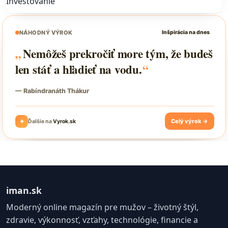
Investovanie
iman.sk
Moderný online magazín pre mužov – životný štýl,
zdravie, výkonnosť, vzťahy, technológie, financie a