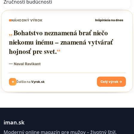
Zručnosti budúcnosti
iman.sk
Moderný online magazín pre mužov – životný štýl,