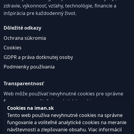
zdravie, výkonnosť, vzťahy, technológie, financie a
inšpirácia pre každodenný život.
Dôležité odkazy
Ochrana súkromia
Cookies
GDPR a práva dotknutej osoby
Podmienky používania
Transparentnosť
Web môže používať nevyhnutné cookies pre správne
fungovanie a voliteľné analytické cookies na
Cookies na iman.sk
zlepšovanie obsahu a používateľskej skúsenosti.
Tento web používa nevyhnutné cookies na správne
Nastavenie cookies
fungovanie a voliteľné analytické cookies na meranie
návštevnosti a zlepšovanie obsahu. Viac informácií