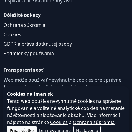
inšpirácia pre každodenný život.
Dôležité odkazy
Ochrana súkromia
Cookies
GDPR a práva dotknutej osoby
Podmienky používania
Transparentnosť
Web môže používať nevyhnutné cookies pre správne
fungovanie a voliteľné analytické cookies na
Cookies na iman.sk
zlepšovanie obsahu a používateľskej skúsenosti.
Tento web používa nevyhnutné cookies na správne
Nastavenie cookies
fungovanie a voliteľné analytické cookies na meranie
návštevnosti a zlepšovanie obsahu. Viac informácií
nájdete na stránke
Cookies
a
Ochrana súkromia
.
© 2026
Web design, tvorba webu a SEO –
Consultee,
Prijať všetko
Len nevyhnutné
Nastavenia
iman.sk
s.r.o.