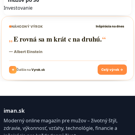
Investovanie
iman.sk
Moderný online magazín pre mužov – životný štýl,
zdravie, výkonnosť, vzťahy, technológie, financie a