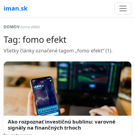
iman.sk
DOMOV
›
fomo efekt
Tag: fomo efekt
Všetky články označené tagom „fomo efekt“ (1).
Ako rozpoznať investičnú bublinu: varovné
signály na finančných trhoch