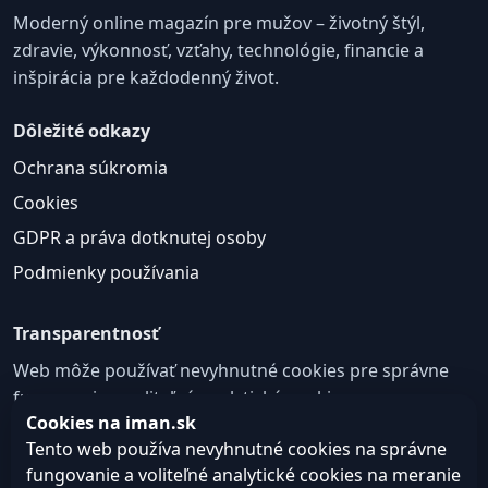
Moderný online magazín pre mužov – životný štýl,
zdravie, výkonnosť, vzťahy, technológie, financie a
inšpirácia pre každodenný život.
Dôležité odkazy
Ochrana súkromia
Cookies
GDPR a práva dotknutej osoby
Podmienky používania
Transparentnosť
Web môže používať nevyhnutné cookies pre správne
fungovanie a voliteľné analytické cookies na
Cookies na iman.sk
zlepšovanie obsahu a používateľskej skúsenosti.
Tento web používa nevyhnutné cookies na správne
Nastavenie cookies
fungovanie a voliteľné analytické cookies na meranie