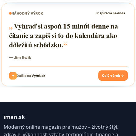
iman.sk
Moderný online magazín pre mužov – životný štýl,
zdravie, výkonnosť, vzťahy, technológie, financie a