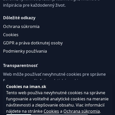
inšpirácia pre každodenný život.
Dôležité odkazy
Ochrana súkromia
Cookies
GDPR a práva dotknutej osoby
Podmienky používania
Transparentnosť
Web môže používať nevyhnutné cookies pre správne
fungovanie a voliteľné analytické cookies na
Cookies na iman.sk
zlepšovanie obsahu a používateľskej skúsenosti.
Tento web používa nevyhnutné cookies na správne
Nastavenie cookies
fungovanie a voliteľné analytické cookies na meranie
návštevnosti a zlepšovanie obsahu. Viac informácií
nájdete na stránke
Cookies
a
Ochrana súkromia
.
© 2026
Web design, tvorba webu a SEO –
Consultee,