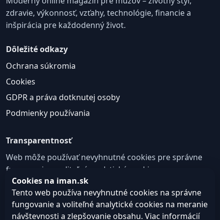
Moderný online magazín pre mužov – životný štýl,
zdravie, výkonnosť, vzťahy, technológie, financie a
inšpirácia pre každodenný život.
Dôležité odkazy
Ochrana súkromia
Cookies
GDPR a práva dotknutej osoby
Podmienky používania
Transparentnosť
Web môže používať nevyhnutné cookies pre správne
fungovanie a voliteľné analytické cookies na
Cookies na iman.sk
zlepšovanie obsahu a používateľskej skúsenosti.
Tento web používa nevyhnutné cookies na správne
Nastavenie cookies
fungovanie a voliteľné analytické cookies na meranie
návštevnosti a zlepšovanie obsahu. Viac informácií