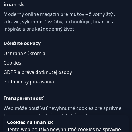
iman.sk
Moderný online magazín pre mužov – životný štýl,
zdravie, výkonnosť, vzťahy, technológie, financie a
inšpirácia pre každodenný život.
Dôležité odkazy
Ochrana súkromia
Cookies
GDPR a práva dotknutej osoby
Podmienky používania
Transparentnosť
Web môže používať nevyhnutné cookies pre správne
fungovanie a voliteľné analytické cookies na
Cookies na iman.sk
zlepšovanie obsahu a používateľskej skúsenosti.
Tento web používa nevyhnutné cookies na správne