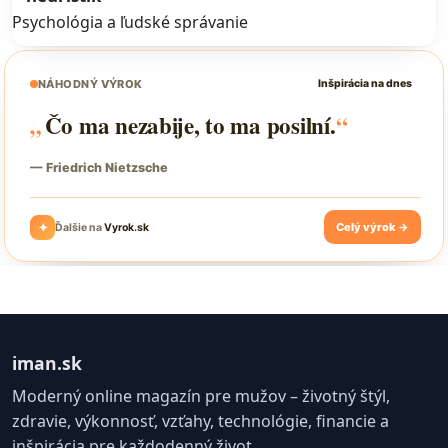
Psychológia a ľudské správanie
iman.sk
Moderný online magazín pre mužov – životný štýl,
zdravie, výkonnosť, vzťahy, technológie, financie a
inšpirácia pre každodenný život.