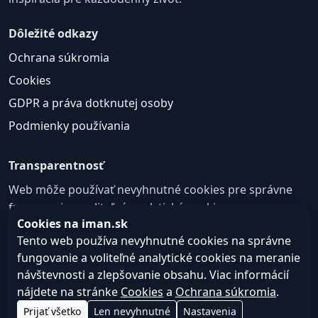
Dôležité odkazy
Ochrana súkromia
Cookies
GDPR a práva dotknutej osoby
Podmienky používania
Transparentnosť
Web môže používať nevyhnutné cookies pre správne
fungovanie a voliteľné analytické cookies na
Cookies na iman.sk
zlepšovanie obsahu a používateľskej skúsenosti.
Tento web používa nevyhnutné cookies na správne
Nastavenie cookies
fungovanie a voliteľné analytické cookies na meranie
návštevnosti a zlepšovanie obsahu. Viac informácií
nájdete na stránke
Cookies
a
Ochrana súkromia
.
© 2026
Web design, tvorba webu a SEO –
Consultee,
Prijať všetko
Len nevyhnutné
Nastavenia
iman.sk
s.r.o.