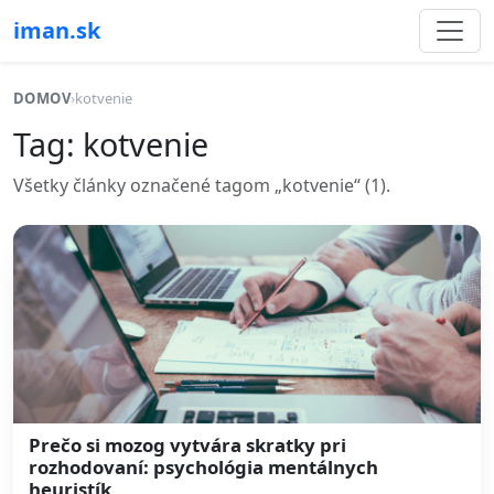
iman.sk
DOMOV
›
kotvenie
Tag: kotvenie
Všetky články označené tagom „kotvenie“ (1).
Prečo si mozog vytvára skratky pri
rozhodovaní: psychológia mentálnych
heuristík