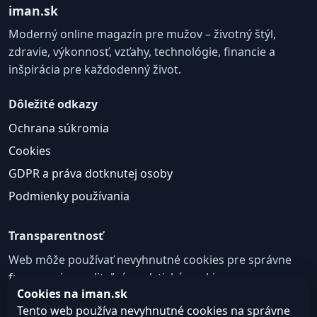
iman.sk
Moderný online magazín pre mužov – životný štýl,
zdravie, výkonnosť, vzťahy, technológie, financie a
inšpirácia pre každodenný život.
Dôležité odkazy
Ochrana súkromia
Cookies
GDPR a práva dotknutej osoby
Podmienky používania
Transparentnosť
Web môže používať nevyhnutné cookies pre správne
fungovanie a voliteľné analytické cookies na
Cookies na iman.sk
zlepšovanie obsahu a používateľskej skúsenosti.
Tento web používa nevyhnutné cookies na správne