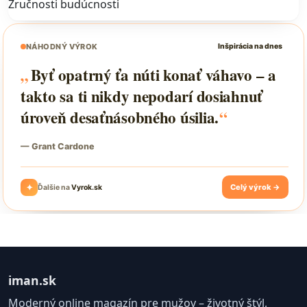
Zručnosti budúcnosti
iman.sk
Moderný online magazín pre mužov – životný štýl,