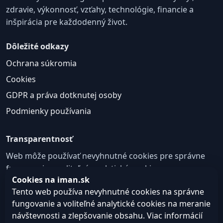
zdravie, výkonnosť, vzťahy, technológie, financie a
inšpirácia pre každodenný život.
Dôležité odkazy
Ochrana súkromia
Cookies
GDPR a práva dotknutej osoby
Podmienky používania
Transparentnosť
Web môže používať nevyhnutné cookies pre správne
fungovanie a voliteľné analytické cookies na
Cookies na iman.sk
zlepšovanie obsahu a používateľskej skúsenosti.
Tento web používa nevyhnutné cookies na správne
Nastavenie cookies
fungovanie a voliteľné analytické cookies na meranie
návštevnosti a zlepšovanie obsahu. Viac informácií