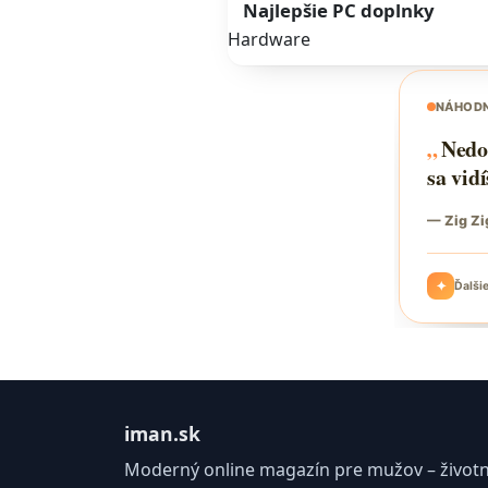
Najlepšie PC doplnky
Hardware
iman.sk
Moderný online magazín pre mužov – životný 