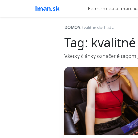
iman.sk
Ekonomika a financie
DOMOV
›
kvalitné slúchadlá
Tag: kvalitné
Všetky články označené tagom „k