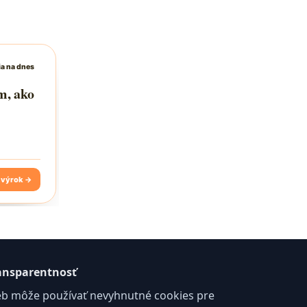
ansparentnosť
b môže používať nevyhnutné cookies pre