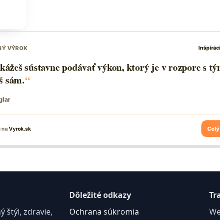
Dôležité odkazy
Tr
štýl, zdravie,
Ochrana súkromia
We