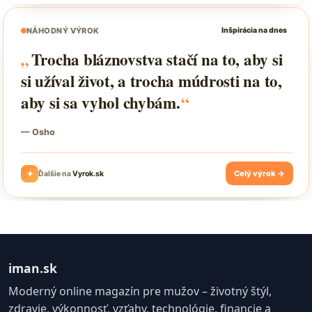
iman.sk
Moderný online magazín pre mužov – životný štýl,
zdravie, výkonnosť, vzťahy, technológie, financie a