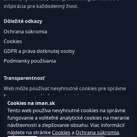
inšpirácia pre každodenný život.
Dôležité odkazy
Ochrana súkromia
Cookies
GDPR a práva dotknutej osoby
Podmienky používania
Transparentnosť
Web môže používať nevyhnutné cookies pre správne
fungovanie a voliteľné analytické cookies na
Cookies na iman.sk
zlepšovanie obsahu a používateľskej skúsenosti.
Tento web používa nevyhnutné cookies na správne
Nastavenie cookies
fungovanie a voliteľné analytické cookies na meranie
návštevnosti a zlepšovanie obsahu. Viac informácií
nájdete na stránke
Cookies
a
Ochrana súkromia
.
© 2026
Web design, tvorba webu a SEO –
Consultee,