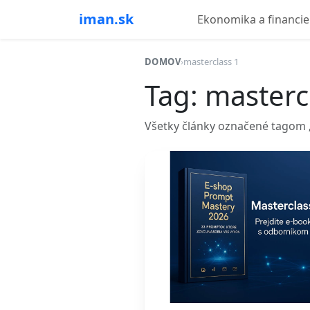
iman.sk
Ekonomika a financie
DOMOV
›
masterclass 1
Tag: masterc
Všetky články označené tagom „