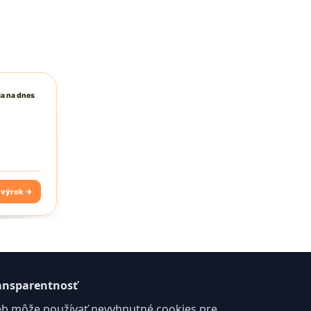
ansparentnosť
b môže používať nevyhnutné cookies pre