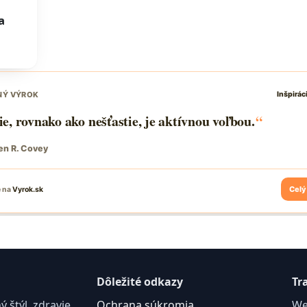
a
Dôležité odkazy
Tr
štýl, zdravie,
Ochrana súkromia
We