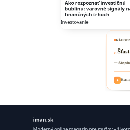
Ako rozpoznať investičnú
bublinu: varovné signály n
finančných trhoch
Investovanie
iman.sk
Moderný online magazín pre mužov – životný 