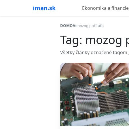
iman.sk
Ekonomika a financie
DOMOV
›
mozog počítača
Tag: mozog 
Všetky články označené tagom „