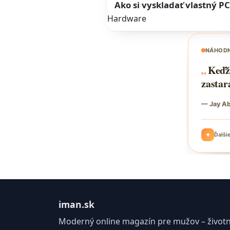
Ako si vyskladať vlastný P
Hardware
iman.sk
Moderný online magazín pre mužov – životný 