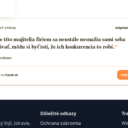
C
Dôležité odkazy
Tr
štýl, zdravie,
Ochrana súkromia
We