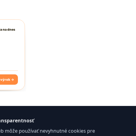
ansparentnosť
b môže používať nevyhnutné cookies pre