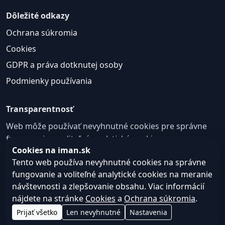
Dôležité odkazy
Ochrana súkromia
Cookies
GDPR a práva dotknutej osoby
Podmienky používania
Transparentnosť
Web môže používať nevyhnutné cookies pre správne
fungovanie a voliteľné analytické cookies na
Cookies na iman.sk
zlepšovanie obsahu a používateľskej skúsenosti.
Tento web používa nevyhnutné cookies na správne
Nastavenie cookies
fungovanie a voliteľné analytické cookies na meranie
návštevnosti a zlepšovanie obsahu. Viac informácií
nájdete na stránke
Cookies
a
Ochrana súkromia
.
© 2026
Web design, tvorba webu a SEO –
Consultee,
Prijať všetko
Len nevyhnutné
Nastavenia
iman.sk
s.r.o.