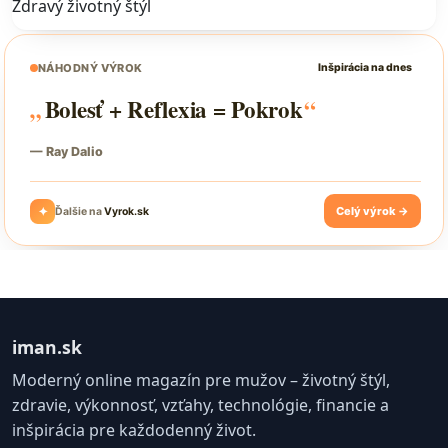
Zdravý životný štýl
iman.sk
Moderný online magazín pre mužov – životný štýl,
zdravie, výkonnosť, vzťahy, technológie, financie a
inšpirácia pre každodenný život.