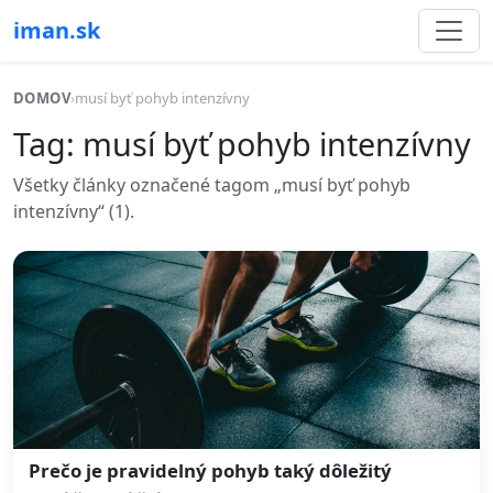
iman.sk
DOMOV
›
musí byť pohyb intenzívny
Tag: musí byť pohyb intenzívny
Všetky články označené tagom „musí byť pohyb
intenzívny“ (1).
Prečo je pravidelný pohyb taký dôležitý