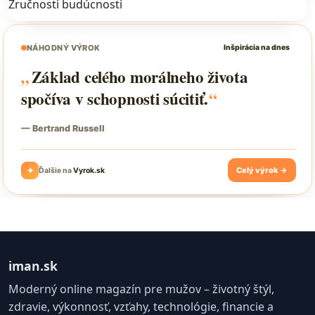
Zručnosti budúcnosti
iman.sk
Moderný online magazín pre mužov – životný štýl,
zdravie, výkonnosť, vzťahy, technológie, financie a