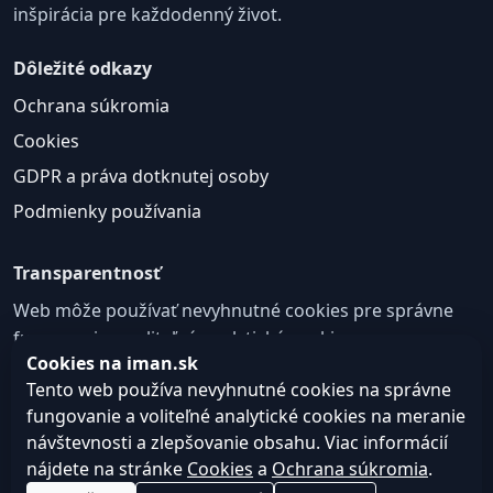
inšpirácia pre každodenný život.
Dôležité odkazy
Ochrana súkromia
Cookies
GDPR a práva dotknutej osoby
Podmienky používania
Transparentnosť
Web môže používať nevyhnutné cookies pre správne
fungovanie a voliteľné analytické cookies na
Cookies na iman.sk
zlepšovanie obsahu a používateľskej skúsenosti.
Tento web používa nevyhnutné cookies na správne
Nastavenie cookies
fungovanie a voliteľné analytické cookies na meranie
návštevnosti a zlepšovanie obsahu. Viac informácií
nájdete na stránke
Cookies
a
Ochrana súkromia
.
© 2026
Web design, tvorba webu a SEO –
Consultee,