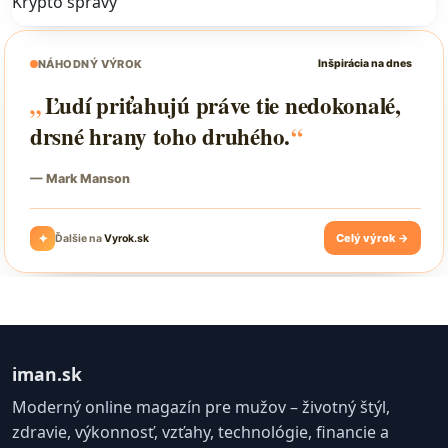
Krypto správy
iman.sk
Moderný online magazín pre mužov – životný štýl,
zdravie, výkonnosť, vzťahy, technológie, financie a