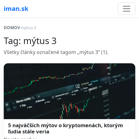
iman.sk
DOMOV
›
mýtus 3
Tag: mýtus 3
Všetky články označené tagom „mýtus 3“ (1).
5 najväčších mýtov o kryptomenách, ktorým
ľudia stále veria