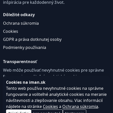
inšpirácia pre každodenný život.
Dôležité odkazy
Ochrana súkromia
Cookies
GDPR a práva dotknutej osoby
Podmienky používania
Transparentnosť
Web môže používať nevyhnutné cookies pre správne
fungovanie a voliteľné analytické cookies na
Cookies na iman.sk
zlepšovanie obsahu a používateľskej skúsenosti.
Tento web používa nevyhnutné cookies na správne
Nastavenie cookies
fungovanie a voliteľné analytické cookies na meranie
návštevnosti a zlepšovanie obsahu. Viac informácií
nájdete na stránke
Cookies
a
Ochrana súkromia
.
© 2026
Web design, tvorba webu a SEO –
Consultee,