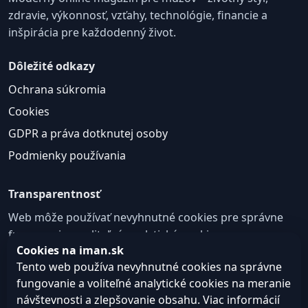
zdravie, výkonnosť, vzťahy, technológie, financie a
inšpirácia pre každodenný život.
Dôležité odkazy
Ochrana súkromia
Cookies
GDPR a práva dotknutej osoby
Podmienky používania
Transparentnosť
Web môže používať nevyhnutné cookies pre správne
fungovanie a voliteľné analytické cookies na
Cookies na iman.sk
zlepšovanie obsahu a používateľskej skúsenosti.
Tento web používa nevyhnutné cookies na správne
Nastavenie cookies
fungovanie a voliteľné analytické cookies na meranie
návštevnosti a zlepšovanie obsahu. Viac informácií