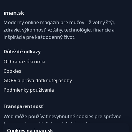
iman.sk
Moderný online magazín pre mužov – životný štýl,
zdravie, výkonnosť, vzťahy, technológie, financie a
inšpirácia pre každodenný život.
Dôležité odkazy
Ochrana súkromia
Cookies
GDPR a práva dotknutej osoby
Podmienky používania
Transparentnosť
Web môže používať nevyhnutné cookies pre správne
fungovanie a voliteľné analytické cookies na
Cookies na iman.sk
zlepšovanie obsahu a používateľskej skúsenosti.