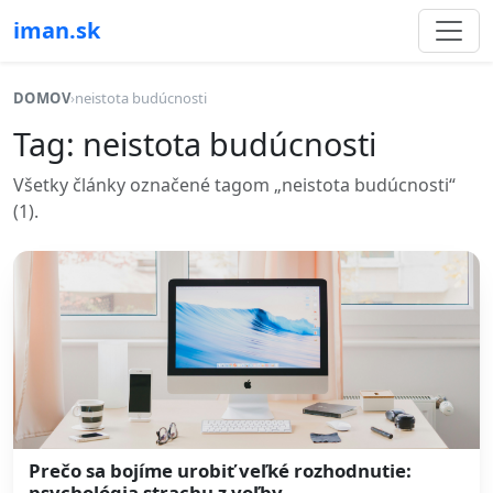
iman.sk
DOMOV
›
neistota budúcnosti
Tag: neistota budúcnosti
Všetky články označené tagom „neistota budúcnosti“
(1).
Prečo sa bojíme urobiť veľké rozhodnutie:
psychológia strachu z voľby