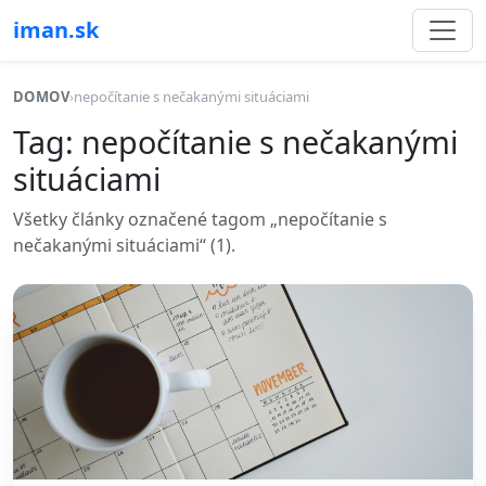
iman.sk
DOMOV
›
nepočítanie s nečakanými situáciami
Tag: nepočítanie s nečakanými
situáciami
Všetky články označené tagom „nepočítanie s
nečakanými situáciami“ (1).