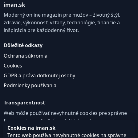
iman.sk
Moderný online magazín pre mužov – životný štýl,
zdravie, výkonnosť, vzťahy, technológie, financie a
inšpirácia pre každodenný život.
Dôležité odkazy
Ochrana súkromia
Cookies
GDPR a práva dotknutej osoby
Podmienky používania
Transparentnosť
Web môže používať nevyhnutné cookies pre správne
fungovanie a voliteľné analytické cookies na
Cookies na iman.sk
zlepšovanie obsahu a používateľskej skúsenosti.
Tento web používa nevyhnutné cookies na správne