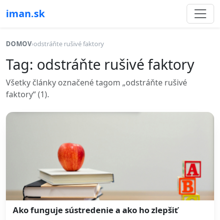
iman.sk
DOMOV
›
odstráňte rušivé faktory
Tag: odstráňte rušivé faktory
Všetky články označené tagom „odstráňte rušivé
faktory“ (1).
Ako funguje sústredenie a ako ho zlepšiť