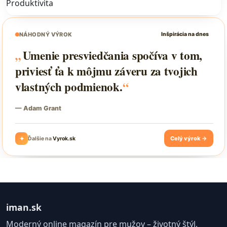
Produktivita
iman.sk
Moderný online magazín pre mužov – životný štýl,