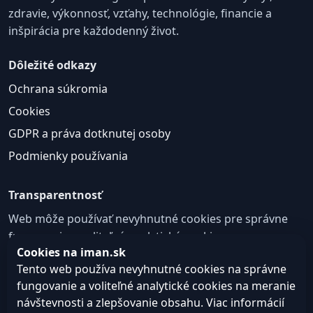
zdravie, výkonnosť, vzťahy, technológie, financie a
inšpirácia pre každodenný život.
Dôležité odkazy
Ochrana súkromia
Cookies
GDPR a práva dotknutej osoby
Podmienky používania
Transparentnosť
Web môže používať nevyhnutné cookies pre správne
fungovanie a voliteľné analytické cookies na
Cookies na iman.sk
zlepšovanie obsahu a používateľskej skúsenosti.
Tento web používa nevyhnutné cookies na správne
Nastavenie cookies
fungovanie a voliteľné analytické cookies na meranie
návštevnosti a zlepšovanie obsahu. Viac informácií