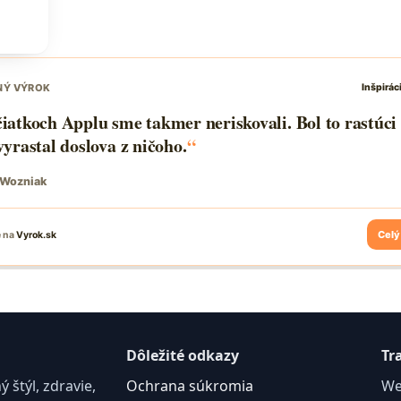
C
Dôležité odkazy
Tr
štýl, zdravie,
Ochrana súkromia
We