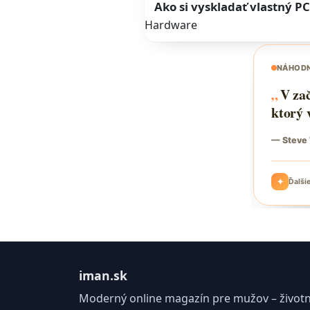
Ako si vyskladať vlastný P
Hardware
iman.sk
Moderný online magazín pre mužov – životný 