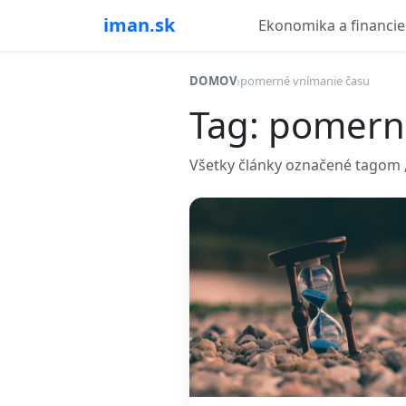
iman.sk
Ekonomika a financie
DOMOV
›
pomerné vnímanie času
Tag: pomern
Všetky články označené tagom 