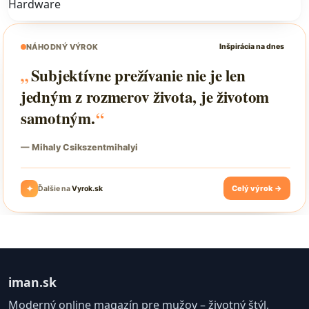
Hardware
iman.sk
Moderný online magazín pre mužov – životný štýl,