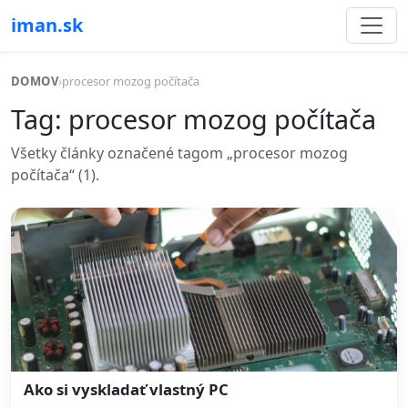
iman.sk
DOMOV
›
procesor mozog počítača
Tag: procesor mozog počítača
Všetky články označené tagom „procesor mozog
počítača“ (1).
Ako si vyskladať vlastný PC