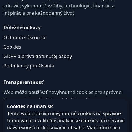
zdravie, výkonnosť, vzťahy, technológie, financie a
inšpirácia pre každodenný život.
Dôležité odkazy
Ochrana súkromia
Cookies
GDPR a práva dotknutej osoby
Podmienky používania
Transparentnosť
Web môže používať nevyhnutné cookies pre správne
fungovanie a voliteľné analytické cookies na
Cookies na iman.sk
zlepšovanie obsahu a používateľskej skúsenosti.
Tento web používa nevyhnutné cookies na správne
Nastavenie cookies
fungovanie a voliteľné analytické cookies na meranie
návštevnosti a zlepšovanie obsahu. Viac informácií