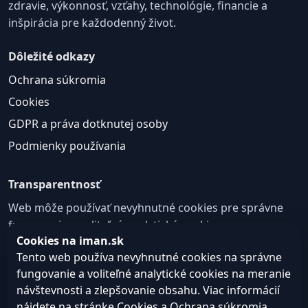
zdravie, výkonnosť, vzťahy, technológie, financie a
inšpirácia pre každodenný život.
Dôležité odkazy
Ochrana súkromia
Cookies
GDPR a práva dotknutej osoby
Podmienky používania
Transparentnosť
Web môže používať nevyhnutné cookies pre správne
fungovanie a voliteľné analytické cookies na
Cookies na iman.sk
zlepšovanie obsahu a používateľskej skúsenosti.
Tento web používa nevyhnutné cookies na správne
Nastavenie cookies
fungovanie a voliteľné analytické cookies na meranie
návštevnosti a zlepšovanie obsahu. Viac informácií
nájdete na stránke
Cookies
a
Ochrana súkromia
.