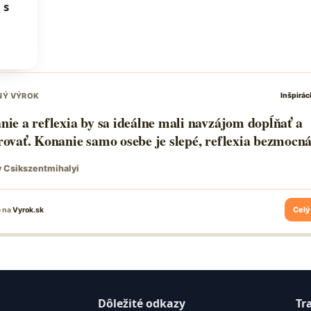
 s
Dôležité odkazy
Tr