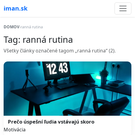
iman.sk
DOMOV
›
ranná rutina
Tag: ranná rutina
Všetky články označené tagom „ranná rutina“ (2).
Prečo úspešní ľudia vstávajú skoro
Motivácia