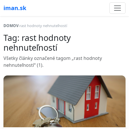
iman.sk
DOMOV
›
rast hodnoty nehnuteľností
Tag: rast hodnoty
nehnuteľností
Všetky články označené tagom „rast hodnoty
nehnuteľností“ (1).