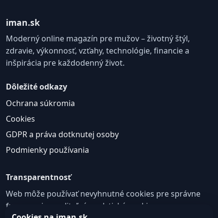
iman.sk
Moderný online magazín pre mužov – životný štýl,
zdravie, výkonnosť, vzťahy, technológie, financie a
inšpirácia pre každodenný život.
Dôležité odkazy
Ochrana súkromia
Cookies
GDPR a práva dotknutej osoby
Podmienky používania
Transparentnosť
Web môže používať nevyhnutné cookies pre správne
fungovanie a voliteľné analytické cookies na
Cookies na iman.sk
zlepšovanie obsahu a používateľskej skúsenosti.