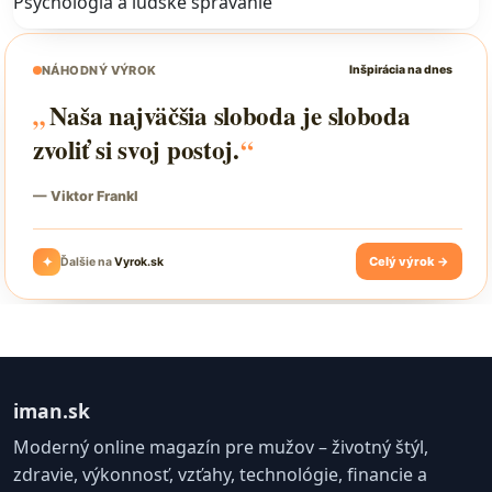
Psychológia a ľudské správanie
iman.sk
Moderný online magazín pre mužov – životný štýl,
zdravie, výkonnosť, vzťahy, technológie, financie a