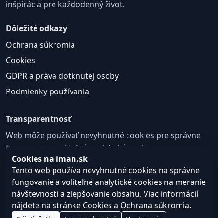
inšpirácia pre každodenný život.
Dôležité odkazy
Ochrana súkromia
Cookies
GDPR a práva dotknutej osoby
Podmienky používania
Transparentnosť
Web môže používať nevyhnutné cookies pre správne
fungovanie a voliteľné analytické cookies na
Cookies na iman.sk
zlepšovanie obsahu a používateľskej skúsenosti.
Tento web používa nevyhnutné cookies na správne
Nastavenie cookies
fungovanie a voliteľné analytické cookies na meranie
návštevnosti a zlepšovanie obsahu. Viac informácií
nájdete na stránke
Cookies
a
Ochrana súkromia
.
© 2026
Web design, tvorba webu a SEO –
Consultee,