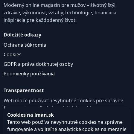
Moderný online magazín pre mužov – životný štýl,
zdravie, výkonnosť, vzťahy, technológie, financie a
inšpirácia pre každodenný život.
Dôležité odkazy
Ochrana súkromia
Cookies
GDPR a práva dotknutej osoby
Podmienky používania
Transparentnosť
Web môže používať nevyhnutné cookies pre správne
fungovanie a voliteľné analytické cookies na
Cookies na iman.sk
zlepšovanie obsahu a používateľskej skúsenosti.
Tento web používa nevyhnutné cookies na správne
Nastavenie cookies
fungovanie a voliteľné analytické cookies na meranie