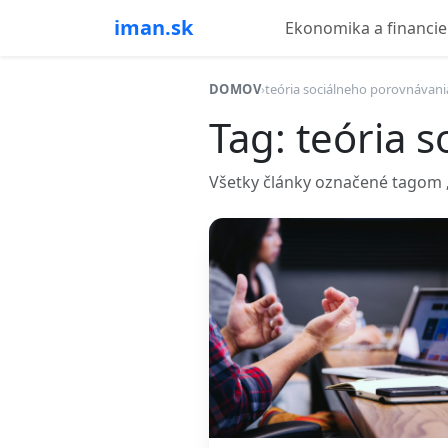
iman.sk
Ekonomika a financie
DOMOV
›
teória sociálneho porovnávani
Tag: teória 
Všetky články označené tagom „