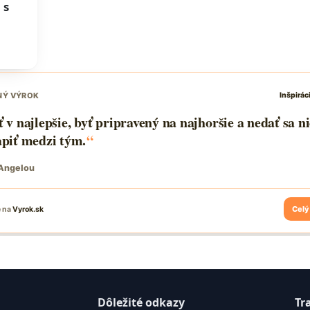
 s
Dôležité odkazy
Tr