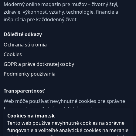
Moderný online magazín pre mužov – životný štýl,
zdravie, výkonnosť, vzťahy, technológie, financie a
inšpirácia pre každodenný život.
Dôležité odkazy
Ochrana súkromia
Cookies
GDPR a práva dotknutej osoby
Podmienky používania
Transparentnosť
Web môže používať nevyhnutné cookies pre správne
fungovanie a voliteľné analytické cookies na
Cookies na iman.sk
zlepšovanie obsahu a používateľskej skúsenosti.
Tento web používa nevyhnutné cookies na správne
Nastavenie cookies
fungovanie a voliteľné analytické cookies na meranie