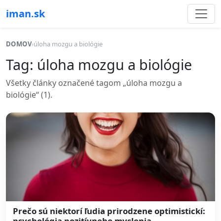
iman.sk
DOMOV
›
úloha mozgu a biológie
Tag: úloha mozgu a biológie
Všetky články označené tagom „úloha mozgu a
biológie“ (1).
Prečo sú niektorí ľudia prirodzene optimistickí:
psychológia pozitívneho myslenia