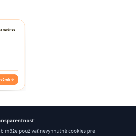
ansparentnosť
b môže používať nevyhnutné cookies pre