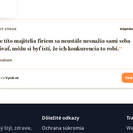
C
Dôležité odkazy
Tr
štýl, zdravie,
Ochrana súkromia
We