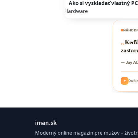
Ako si vyskladať vlastný P
Hardware
iman.sk
Moderný online magazín pre mužov – životný 