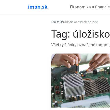
iman.sk
Ekonomika a financie
DOMOV
›
úložisko ssd alebo hdd
Tag: úložisk
Všetky články označené tagom „