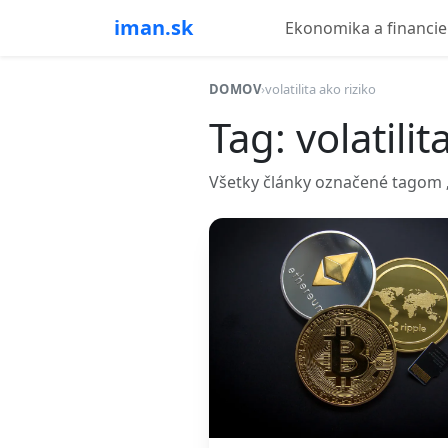
iman.sk
Ekonomika a financie
DOMOV
›
volatilita ako riziko
Tag: volatilit
Všetky články označené tagom „vo