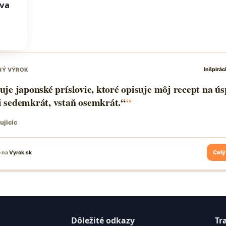
áva
Dôležité odkazy
Tr