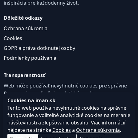
inšpirácia pre každodenný život.
Dôležité odkazy
Ochrana súkromia
Cookies
GDPR a práva dotknutej osoby
Podmienky používania
Transparentnosť
Web môže používať nevyhnutné cookies pre správne
fungovanie a voliteľné analytické cookies na
Cookies na iman.sk
zlepšovanie obsahu a používateľskej skúsenosti.
Tento web používa nevyhnutné cookies na správne
Nastavenie cookies
fungovanie a voliteľné analytické cookies na meranie
návštevnosti a zlepšovanie obsahu. Viac informácií
nájdete na stránke
Cookies
a
Ochrana súkromia
.
© 2026
Web design, tvorba webu a SEO –
Consultee,