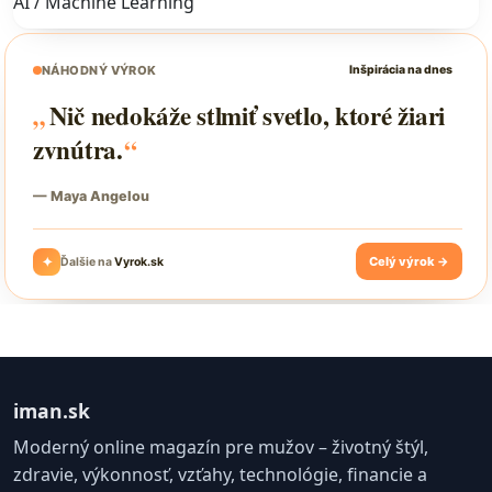
AI / Machine Learning
iman.sk
Moderný online magazín pre mužov – životný štýl,
zdravie, výkonnosť, vzťahy, technológie, financie a